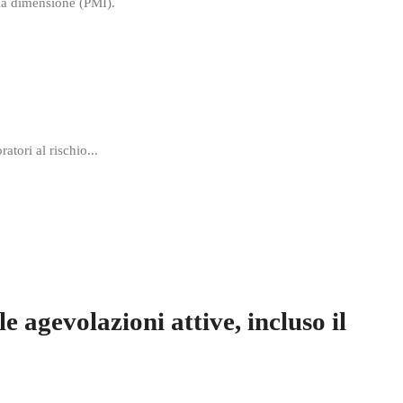
ia dimensione (PMI).
atori al rischio...
e agevolazioni attive, incluso il