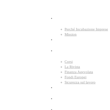
tivi dal 24/08
Chiudi
Profilo Aziendale
Perché Incubazione Imprese
Mission
Storie di successo
Servizi
Corsi
La Rivista
Finanza Agevolata
Fondi Europei
Sicurezza sul lavoro
Area Covid-19
Contattaci
Accedi