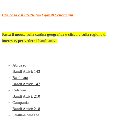
Che cosa è il PNRR (mef.gov.it)? clicca qui
Passa il mouse sulla cartina geografica e cliccare sulla regione di
interesse, per vedere i bandi attivi.
Abruzzo
Bandi Attivi: 143
Basilicata
Bandi Attivi: 147
Calabria
Bandi Attivi: 210
Campania
Bandi Attivi: 218
Emilia-Romagna